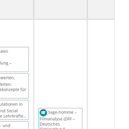
ales
dung –
ewerten,
leiten:
skonzepte für
lationen in
nd Social
Sage-homme –
e Lehrkräfte…
Filmanalyse (DFF –
Deutsches
- und