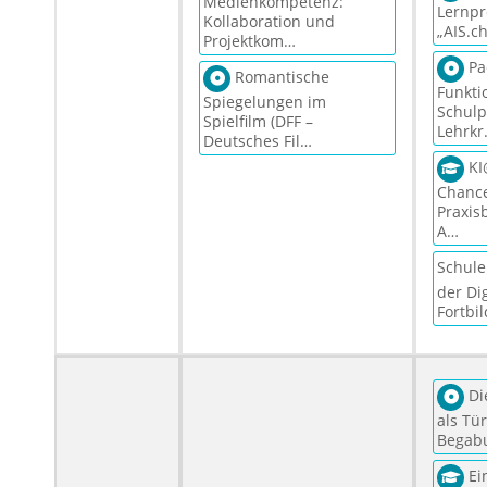
Medienkompetenz:
Lernpr
Kollaboration und
„AIS.ch
Projektkom…
Pa
Romantische
Funkti
Spiegelungen im
Schulp
Spielfilm (DFF –
Lehrk
Deutsches Fil…
KI
Chance
Praxisb
A…
Schule
der Dig
Fortbi
Die
als Tür
Begab
Ein