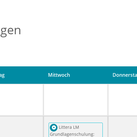
ngen
ag
Mittwoch
Donnerst
Littera LM
Grundlagenschulung: