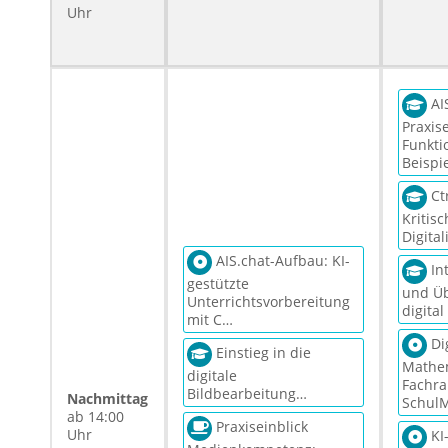
Uhr
AIS
Praxise
Funkti
Beispi
Ctr
Kritis
Digital
AIS.chat-Aufbau: KI-
Int
gestützte
und Ü
Unterrichtsvorbereitung
digita
mit C…
Di
Einstieg in die
Mathem
digitale
Fachr
Bildbearbeitung…
Nachmittag
Schul
ab 14:00
Praxiseinblick
Uhr
KI-