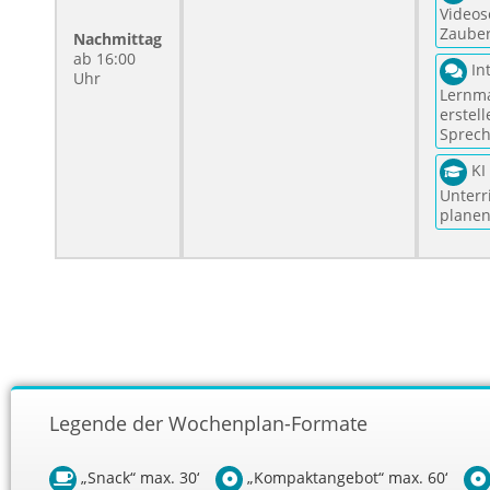
Videosc
Zauber
Nachmittag
ab 16:00
Int
Uhr
Lernma
erstell
Sprec
KI 
Unterri
planen
Legende der Wochenplan-Formate
„Snack“ max. 30‘
„Kompaktangebot“ max. 60‘