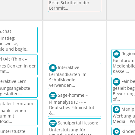
Erste Schritte in der
Lernmit…
.chat-
instieg:
onsweise,
ele und begle…
Region
l+Alt+Think –
Fachforum
ches Denken in der
Medienbil
Interaktive
ität…
Kassel…
Lernlandkarten im
SchulMoodle
eraktive Lern-
Fair b
verwenden…
bungsangebote
gezielt beg
l gestalten…
Bewertung
Sage-homme –
of…
Filmanalyse (DFF –
gitaler Lernraum
Deutsches Filminstitut
Manipu
atik – einen
&…
aum mit
Werbung u
Mood…
Media – Wi
Schulportal Hessen:
Unterstützung für
unterstützte
Kinder