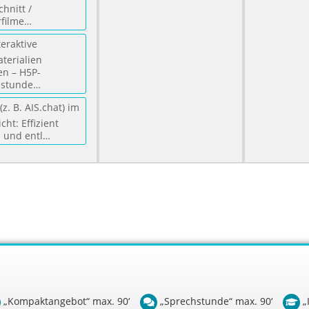
hnitt /
filme…
eraktive
terialien
en – H5P-
hstunde…
(z. B. AIS.chat) im
cht: Effizient
 und entl…
„Kompaktangebot“ max. 90‘
„Sprechstunde“ max. 90‘
„