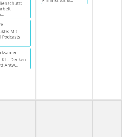
Filminstitut &…
ienschutz:
arbeit
a…
ve
kte: Mit
 Podcasts
rksamer
n KI – Denken
att Antw…