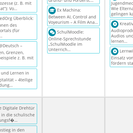
Grund- und Fördersc…
ozesse (z. B. mit
Jugendmed
at“): Vo…
Wie Eltern
Ex Machina:
gelingen k
Between AI, Control and
edOrg Überblick:
Voyeurism – A Film Ana…
Kreati
onen des
ortals (für
Audioprodu
SchulMoodle:
r…
Audios und
Online-Sprechstunde
lernen…
„SchulMoodle im
@Deutsch –
Unterrich…
Lernwi
n, Grenzen,
eispiele z. B. mit
Einsatz vo
fördern st
 und Lernen in
italität – 4teilige
ldung…
 Digitale Drehtür
 in die schulische
ungsf�…
stieg in den