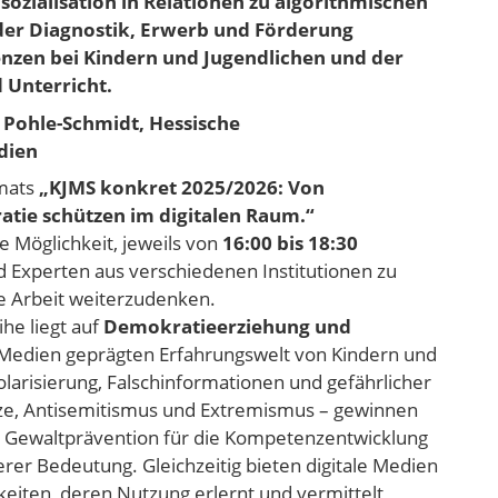
ozialisation in Relationen zu algorithmischen
der
Diagnostik, Erwerb und Förderung
enzen bei Kindern und Jugendlichen und der
 Unterricht.
. Pohle-Schmidt, Hessische
dien
rmats
„KJMS konkret 2025/2026: Von
atie schützen im digitalen Raum.“
e Möglichkeit,
jeweils
von
16:00 bis 18:30
 Experten aus verschiedenen Institutionen zu
he Arbeit weiterzudenken.
he liegt auf
Demokratieerziehung und
n Medien geprägten Erfahrungswelt von Kindern und
arisierung, Falschinformationen und gefährlicher
tze, Antisemitismus und Extremismus – gewinnen
 Gewaltprävention für die Kompetenzentwicklung
rer Bedeutung. Gleichzeitig bieten digitale Medien
keiten, deren Nutzung erlernt und vermittelt