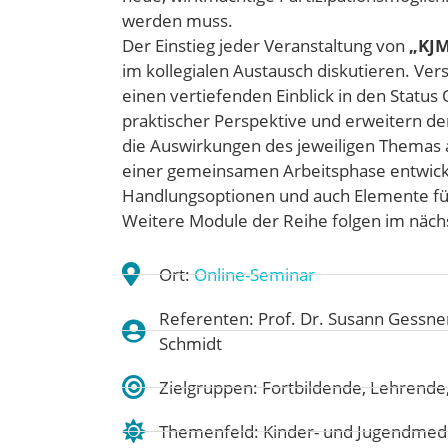
werden muss.
Der Einstieg jeder Veranstaltung von
„KJM
im kollegialen Austausch diskutieren. V
einen vertiefenden Einblick in den Statu
praktischer Perspektive und
erweitern
den
die Auswirkungen des jeweiligen Themas 
einer gemeinsamen Arbeitsphase entwick
Handlungsoptionen und
auch
Elemente fü
Weitere Module der Reihe folgen im nächs
Ort:
Online-Seminar
Referenten: Prof. Dr. Susann Gessner, 
Schmidt
Zielgruppen: Fortbildende, Lehrende,
Themenfeld:
Kinder- und Jugendmed