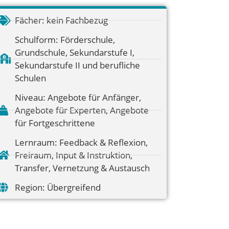
Fächer:
kein Fachbezug
Schulform:
Förderschule
,
Grundschule
,
Sekundarstufe I
,
Sekundarstufe II und berufliche
Schulen
Niveau:
Angebote für Anfänger
,
Angebote für Experten
,
Angebote
für Fortgeschrittene
Lernraum:
Feedback & Reflexion
,
Freiraum
,
Input & Instruktion
,
Transfer
,
Vernetzung & Austausch
Region:
Übergreifend