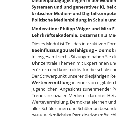
Medienpädagogik liegen in der Mediens
Systemen und und generativer KI, bei 
kritischer Medien- und Digitalkompet
Politische Medienbildung in Schule und
Moderation: Philipp Völger und Mira F
Lehrkräfteakademie, Dezernat II.3 Me
Dieses Modul ist Teil des interaktiven Fo
Beeinflussung zu Befähigung – Demokr
In insgesamt sechs Sitzungen haben Sie di
Uhr
zentrale Themen mit Expertinnen und
erörtern und konstruktiv für die schulisc
Der Schwerpunkt unserer diesjährigen Rei
Wertevermittlung
in einer von digitale
Jugendlichen. Angesichts zunehmender Pol
Trends in sozialen Medien – darunter He
Wertevermittlung, Demokratielernen und
aller Schülerinnen und Schüler an besonde
neue, wirkmächtige Partizipationsmöglich