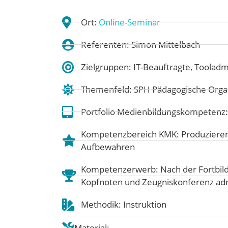
Ort:
Online-Seminar
Referenten: Simon Mittelbach
Zielgruppen: IT-Beauftragte, Tooladm
Themenfeld:
SPH Pädagogische Organ
Portfolio Medienbildungskompetenz
Kompetenzbereich KMK:
Produziere
Aufbewahren
Kompetenzerwerb: Nach der Fortbil
Kopfnoten und Zeugniskonferenz adm
Methodik: Instruktion
Material: