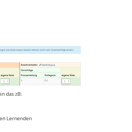
n das zB:
chen Lernenden