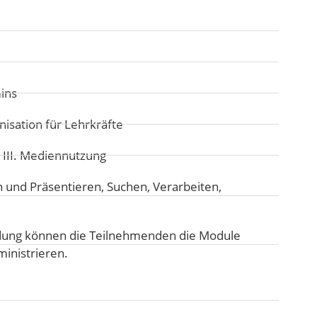
ins
isation für Lehrkräfte
:
III. Mediennutzung
n und Präsentieren
,
Suchen, Verarbeiten,
dung können die Teilnehmenden die Module
inistrieren.