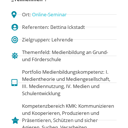
Ort:
Online-Seminar
Referenten: Bettina Ickstadt
Zielgruppen: Lehrende
Themenfeld:
Medienbildung an Grund-
und Förderschule
Portfolio Medienbildungskompetenz:
I.
Medientheorie und Mediengesellschaft
,
III. Mediennutzung
,
IV. Medien und
Schulentwicklung
Kompetenzbereich KMK:
Kommunizieren
und Kooperieren
,
Produzieren und
Präsentieren
,
Schützen und sicher
Agieren
,
Suchen, Verarbeiten,