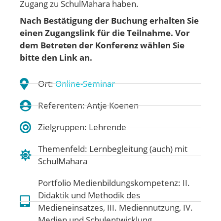
Zugang zu SchulMahara haben.
Nach Bestätigung der Buchung erhalten Sie
einen Zugangslink für die Teilnahme. Vor
dem Betreten der Konferenz wählen Sie
bitte den Link an.
Ort:
Online-Seminar
Referenten: Antje Koenen
Zielgruppen: Lehrende
Themenfeld:
Lernbegleitung (auch) mit
SchulMahara
Portfolio Medienbildungskompetenz:
II.
Didaktik und Methodik des
Medieneinsatzes
,
III. Mediennutzung
,
IV.
Medien und Schulentwicklung