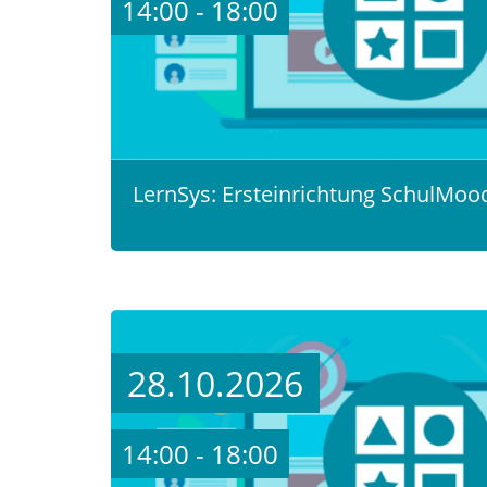
14:00 - 18:00
LernSys: Ersteinrichtung SchulMood
28.10.2026
14:00 - 18:00