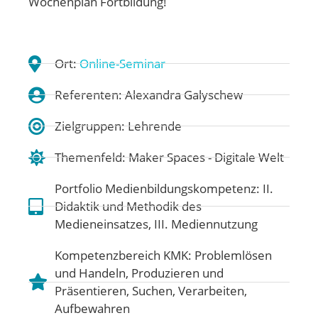
Wochenplan Fortbildung!
Ort:
Online-Seminar
Referenten: Alexandra Galyschew
Zielgruppen: Lehrende
Themenfeld:
Maker Spaces - Digitale Welt
Portfolio Medienbildungskompetenz:
II.
Didaktik und Methodik des
Medieneinsatzes
,
III. Mediennutzung
Kompetenzbereich KMK:
Problemlösen
und Handeln
,
Produzieren und
Präsentieren
,
Suchen, Verarbeiten,
Aufbewahren