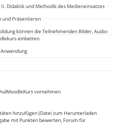
:
II. Didaktik und Methodik des Medieneinsatzes
n und Präsentieren
ildung können die Teilnehmenden Bilder, Audio-
dlekurs einbetten.
he Anwendung
SchulMoodleKurs vornehmen
itäten hinzufügen (Datei zum Herunterladen
ufgabe mit Punkten bewerten, Forum für