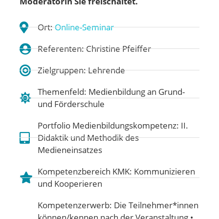
Moderatorin Sie freischaltet.
Ort:
Online-Seminar
Referenten: Christine Pfeiffer
Zielgruppen: Lehrende
Themenfeld:
Medienbildung an Grund-
und Förderschule
Portfolio Medienbildungskompetenz:
II.
Didaktik und Methodik des
Medieneinsatzes
Kompetenzbereich KMK:
Kommunizieren
und Kooperieren
Kompetenzerwerb: Die Teilnehmer*innen
können/kennen nach der Veranstaltung •