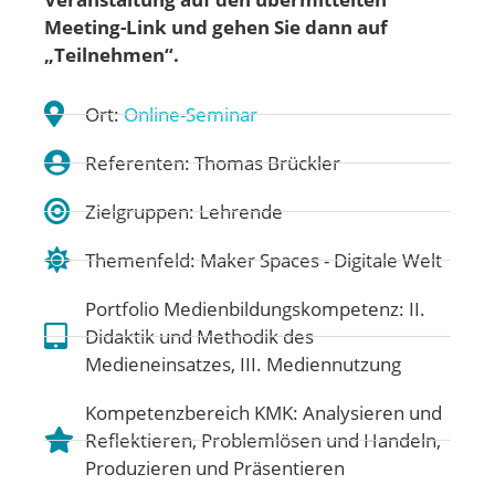
Meeting-Link und gehen
Sie dann auf
„Teilnehmen“.
Ort:
Online-Seminar
Referenten: Thomas Brückler
Zielgruppen: Lehrende
Themenfeld:
Maker Spaces - Digitale Welt
Portfolio Medienbildungskompetenz:
II.
Didaktik und Methodik des
Medieneinsatzes
,
III. Mediennutzung
Kompetenzbereich KMK:
Analysieren und
Reflektieren
,
Problemlösen und Handeln
,
Produzieren und Präsentieren