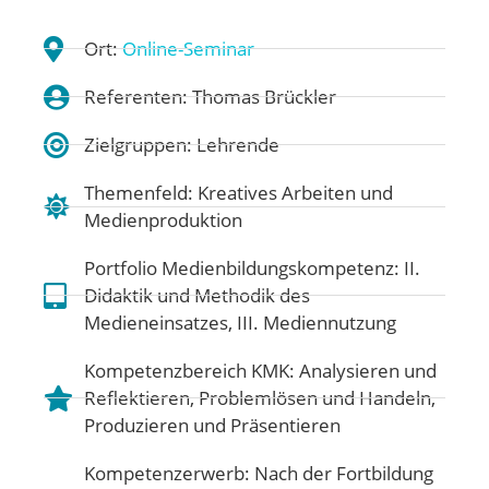
Ort:
Online-Seminar
Referenten: Thomas Brückler
Zielgruppen: Lehrende
Themenfeld:
Kreatives Arbeiten und
Medienproduktion
Portfolio Medienbildungskompetenz:
II.
Didaktik und Methodik des
Medieneinsatzes
,
III. Mediennutzung
Kompetenzbereich KMK:
Analysieren und
Reflektieren
,
Problemlösen und Handeln
,
Produzieren und Präsentieren
Kompetenzerwerb: Nach der Fortbildung