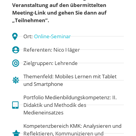
Veranstaltung auf den übermittelten
Meeting-Link und gehen
Sie dann auf
„Teilnehmen“.
Ort:
Online-Seminar
Referenten: Nico Häger
Zielgruppen: Lehrende
Themenfeld:
Mobiles Lernen mit Tablet
und Smartphone
Portfolio Medienbildungskompetenz:
II.
Didaktik und Methodik des
Medieneinsatzes
Kompetenzbereich KMK:
Analysieren und
Reflektieren
,
Kommunizieren und