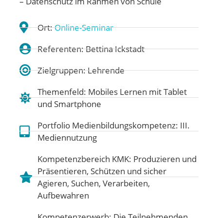
– Datenschutz im Rahmen von Schule
Ort:
Online-Seminar
Referenten: Bettina Ickstadt
Zielgruppen: Lehrende
Themenfeld:
Mobiles Lernen mit Tablet
und Smartphone
Portfolio Medienbildungskompetenz:
III.
Mediennutzung
Kompetenzbereich KMK:
Produzieren und
Präsentieren
,
Schützen und sicher
Agieren
,
Suchen, Verarbeiten,
Aufbewahren
Kompetenzerwerb: Die Teilnehmenden