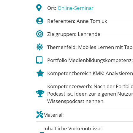
Ort:
Online-Seminar
Referenten: Anne Tomiuk
Zielgruppen: Lehrende
Themenfeld:
Mobiles Lernen mit Ta
Portfolio Medienbildungskompetenz
Kompetenzbereich KMK:
Analysieren
Kompetenzerwerb: Nach der Fortbild
Podcast ist, Ideen zur eigenen Nutz
Wissenspodcast nennen.
Material:
Inhaltliche Vorkenntnisse: