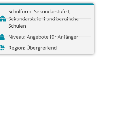
Schulform:
Sekundarstufe I
,
Sekundarstufe II und berufliche
Schulen
Niveau:
Angebote für Anfänger
Region:
Übergreifend