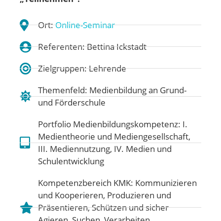
Ort:
Online-Seminar
Referenten: Bettina Ickstadt
Zielgruppen: Lehrende
Themenfeld:
Medienbildung an Grund-
und Förderschule
Portfolio Medienbildungskompetenz:
I.
Medientheorie und Mediengesellschaft
,
III. Mediennutzung
,
IV. Medien und
Schulentwicklung
Kompetenzbereich KMK:
Kommunizieren
und Kooperieren
,
Produzieren und
Präsentieren
,
Schützen und sicher
Agieren
,
Suchen, Verarbeiten,