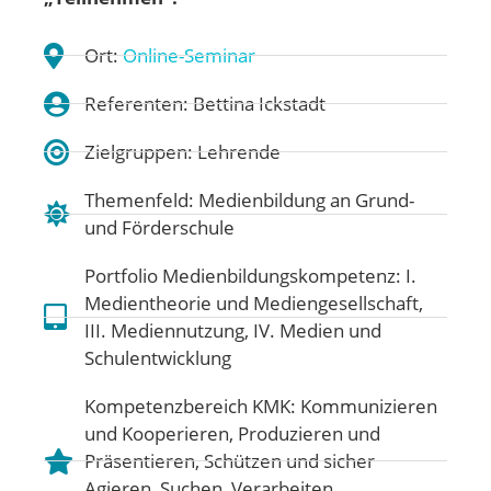
Ort:
Online-Seminar
Referenten: Bettina Ickstadt
Zielgruppen: Lehrende
Themenfeld:
Medienbildung an Grund-
und Förderschule
Portfolio Medienbildungskompetenz:
I.
Medientheorie und Mediengesellschaft
,
III. Mediennutzung
,
IV. Medien und
Schulentwicklung
Kompetenzbereich KMK:
Kommunizieren
und Kooperieren
,
Produzieren und
Präsentieren
,
Schützen und sicher
Agieren
,
Suchen, Verarbeiten,