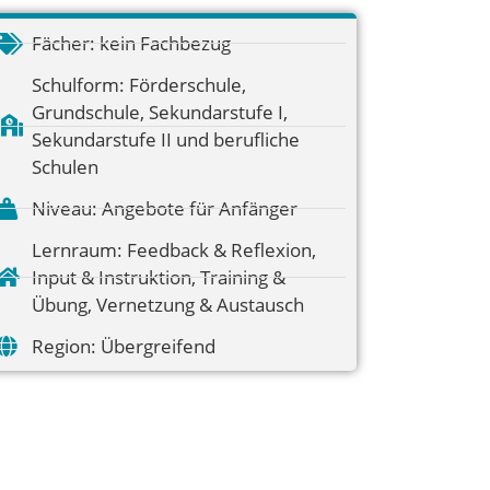
Fächer:
kein Fachbezug
Schulform:
Förderschule
,
Grundschule
,
Sekundarstufe I
,
Sekundarstufe II und berufliche
Schulen
Niveau:
Angebote für Anfänger
Lernraum:
Feedback & Reflexion
,
Input & Instruktion
,
Training &
Übung
,
Vernetzung & Austausch
Region:
Übergreifend