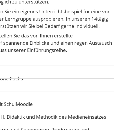
lich zu unterstützen.
n Sie ein eigenes Unterrichtsbeispiel für eine von
er Lerngruppe ausprobieren. In unseren 14tägig
tützen wir Sie bei Bedarf gerne individuell.
tellen Sie das von Ihnen erstellte
auf spannende Einblicke und einen regen Austausch
uss unserer Einführungsreihe.
mone Fuchs
it SchulMoodle
:
II. Didaktik und Methodik des Medieneinsatzes
ren und Kooperieren
,
Produzieren und