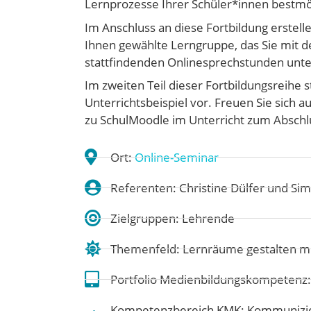
Lernprozesse Ihrer Schüler*innen bestmög
Im Anschluss an diese Fortbildung erstelle
Ihnen gewählte Lerngruppe, das Sie mit d
stattfindenden Onlinesprechstunden unters
Im zweiten Teil dieser Fortbildungsreihe s
Unterrichtsbeispiel vor. Freuen Sie sich 
zu SchulMoodle im Unterricht zum Abschl
Ort:
Online-Seminar
Referenten: Christine Dülfer und Si
Zielgruppen: Lehrende
Themenfeld:
Lernräume gestalten m
Portfolio Medienbildungskompetenz
Kompetenzbereich KMK:
Kommunizie