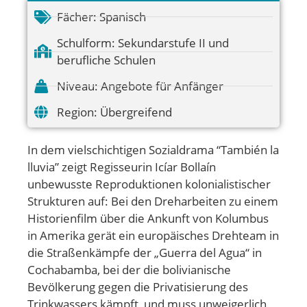
Fächer:
Spanisch
Schulform:
Sekundarstufe II und
berufliche Schulen
Niveau:
Angebote für Anfänger
Region:
Übergreifend
In dem vielschichtigen Sozialdrama “También la
lluvia” zeigt Regisseurin Icíar Bollaín
unbewusste Reproduktionen kolonialistischer
Strukturen auf: Bei den Dreharbeiten zu einem
Historienfilm über die Ankunft von Kolumbus
in Amerika gerät ein europäisches Drehteam in
die Straßenkämpfe der „Guerra del Agua“ in
Cochabamba, bei der die bolivianische
Bevölkerung gegen die Privatisierung des
Trinkwassers kämpft, und muss unweigerlich