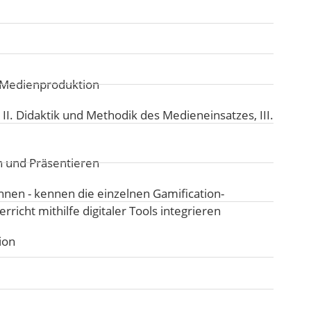
d Medienproduktion
:
II. Didaktik und Methodik des Medieneinsatzes
,
III.
n und Präsentieren
nen - kennen die einzelnen Gamification-
richt mithilfe digitaler Tools integrieren
ion