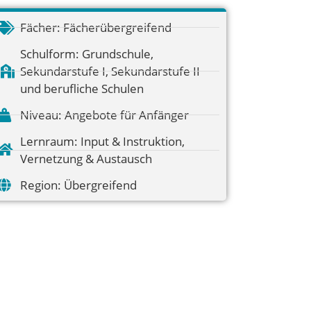
Fächer:
Fächerübergreifend
Schulform:
Grundschule
,
Sekundarstufe I
,
Sekundarstufe II
und berufliche Schulen
Niveau:
Angebote für Anfänger
Lernraum:
Input & Instruktion
,
Vernetzung & Austausch
Region:
Übergreifend