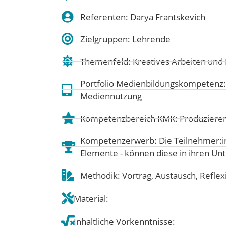
Referenten: Darya Frantskevich
Zielgruppen: Lehrende
Themenfeld:
Kreatives Arbeiten un
Portfolio Medienbildungskompetenz
Mediennutzung
Kompetenzbereich KMK:
Produziere
Kompetenzerwerb: Die Teilnehmer:in
Elemente - können diese in ihren Unter
Methodik: Vortrag, Austausch, Reflex
Material:
Inhaltliche Vorkenntnisse: