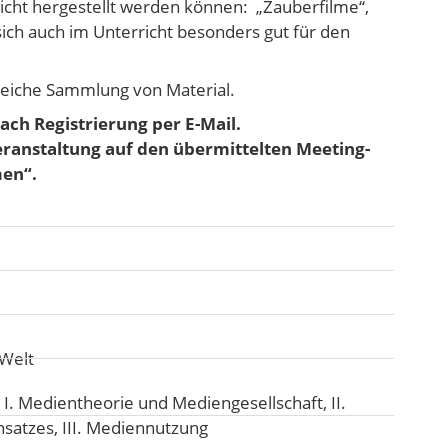
cht hergestellt werden können: „Zauberfilme“,
sich auch im Unterricht besonders gut für den
reiche Sammlung von Material.
ach Registrierung per E-Mail.
Veranstaltung auf den übermittelten Meeting-
men“.
 Welt
:
I. Medientheorie und Mediengesellschaft
,
II.
nsatzes
,
III. Mediennutzung