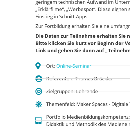
geringem technischen Aufwand im Unterri
„Erklärfilme“, „Werbespot“. Diese eignen 
Einstieg in Schnitt-Apps.
Zur Fortbildung erhalten Sie eine umfang
Die Daten zur Teilnahme erhalten Sie n
Bitte klicken Sie kurz vor Beginn der 
Link und gehen
Sie dann auf „Teilneh
Ort:
Online-Seminar
Referenten: Thomas Brückler
Zielgruppen: Lehrende
Themenfeld:
Maker Spaces - Digitale
Portfolio Medienbildungskompetenz
Didaktik und Methodik des Medienei