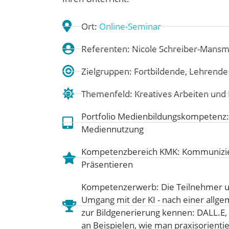
Ort:
Online-Seminar
Referenten: Nicole Schreiber-Mans
Zielgruppen: Fortbildende, Lehrende
Themenfeld:
Kreatives Arbeiten un
Portfolio Medienbildungskompetenz
Mediennutzung
Kompetenzbereich KMK:
Kommunizie
Präsentieren
Kompetenzerwerb: Die Teilnehmer u
Umgang mit der KI - nach einer allgem
zur Bildgenerierung kennen: DALL.E,
an Beispielen, wie man praxisorientie