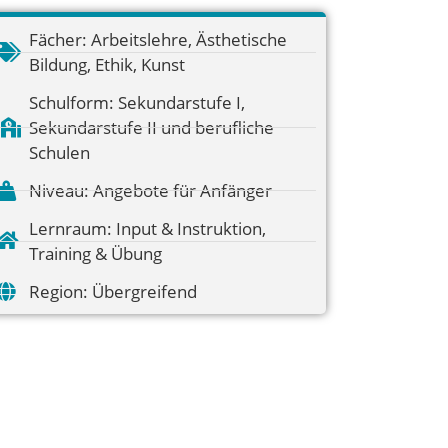
Fächer:
Arbeitslehre
,
Ästhetische
Bildung
,
Ethik
,
Kunst
Schulform:
Sekundarstufe I
,
Sekundarstufe II und berufliche
Schulen
Niveau:
Angebote für Anfänger
Lernraum:
Input & Instruktion
,
Training & Übung
Region:
Übergreifend