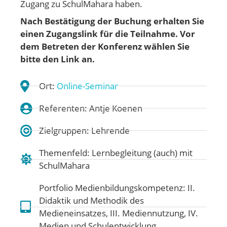
Zugang zu SchulMahara haben.
Nach Bestätigung der Buchung erhalten Sie
einen Zugangslink für die Teilnahme. Vor
dem Betreten der Konferenz wählen Sie
bitte den Link an.
Ort:
Online-Seminar
Referenten: Antje Koenen
Zielgruppen: Lehrende
Themenfeld:
Lernbegleitung (auch) mit
SchulMahara
Portfolio Medienbildungskompetenz:
II.
Didaktik und Methodik des
Medieneinsatzes
,
III. Mediennutzung
,
IV.
Medien und Schulentwicklung