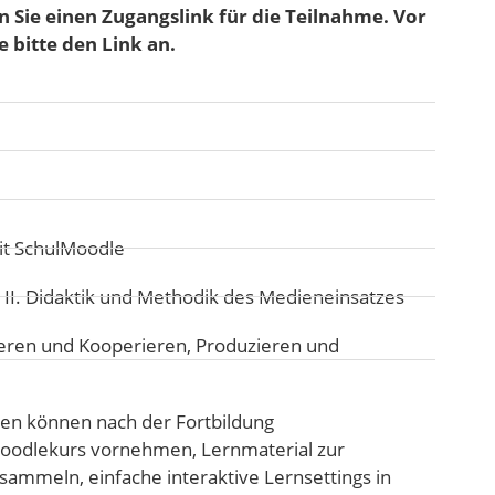
 Sie einen Zugangslink für die Teilnahme. Vor
 bitte den Link an.
it SchulMoodle
:
II. Didaktik und Methodik des Medieneinsatzes
ren und Kooperieren
,
Produzieren und
n können nach der Fortbildung
Moodlekurs vornehmen, Lernmaterial zur
sammeln, einfache interaktive Lernsettings in