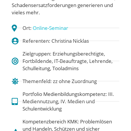
Schadensersatzforderungen generieren und
vieles mehr.
Ort:
Online-Seminar
Referenten: Christina Nicklas
Zielgruppen: Erziehungsberechtigte,
Fortbildende, IT-Beauftragte, Lehrende,
Schulleitung, Tooladmins
Themenfeld:
zz ohne Zuordnung
Portfolio Medienbildungskompetenz:
III.
Mediennutzung
,
IV. Medien und
Schulentwicklung
Kompetenzbereich KMK:
Problemlösen
und Handeln
,
Schützen und sicher