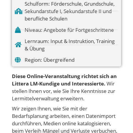
Schulform:
Förderschule
,
Grundschule
,
Sekundarstufe I
,
Sekundarstufe II und
berufliche Schulen
Niveau:
Angebote für Fortgeschrittene
Lernraum:
Input & Instruktion
,
Training
& Übung
Region:
Übergreifend
Diese Online-Veranstaltung richtet sich an
Littera LM-Kundige und Interessierte.
Wir
stellen Ihnen vor, wie Sie Ihre Kenntnisse zur
Lermittelverwaltung erweitern.
Wir zeigen Ihnen, wie Sie mit der
Bedarfsplanung arbeiten, einen Datenimport
durchführen, Medien online katalogisieren,
beim Verleih Mängel und Verluste verbuchen,