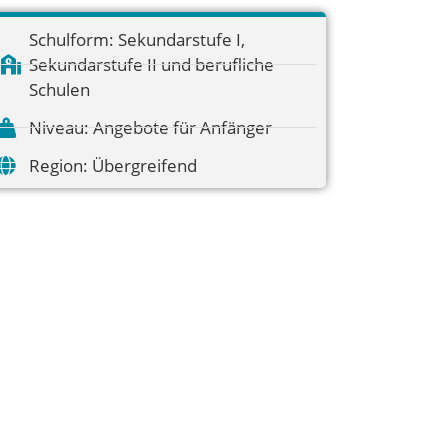
Schulform:
Sekundarstufe I
,
Sekundarstufe II und berufliche
Schulen
Niveau:
Angebote für Anfänger
Region:
Übergreifend