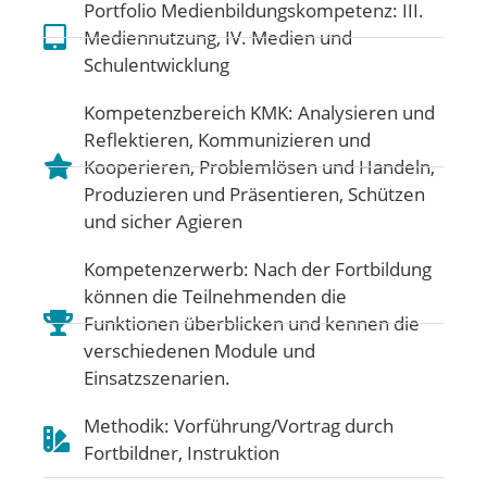
Portfolio Medienbildungskompetenz:
III.
Mediennutzung
,
IV. Medien und
Schulentwicklung
Kompetenzbereich KMK:
Analysieren und
Reflektieren
,
Kommunizieren und
Kooperieren
,
Problemlösen und Handeln
,
Produzieren und Präsentieren
,
Schützen
und sicher Agieren
Kompetenzerwerb: Nach der Fortbildung
können die Teilnehmenden die
Funktionen überblicken und kennen die
verschiedenen Module und
Einsatzszenarien.
Methodik: Vorführung/Vortrag durch
Fortbildner, Instruktion