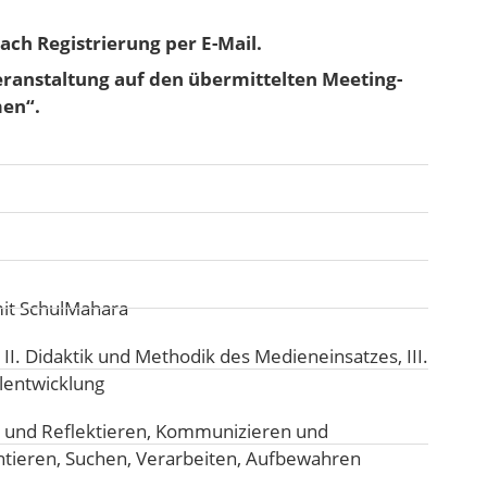
ach Registrierung per E-Mail.
Veranstaltung auf den übermittelten Meeting-
men“.
mit SchulMahara
:
II. Didaktik und Methodik des Medieneinsatzes
,
III.
lentwicklung
 und Reflektieren
,
Kommunizieren und
ntieren
,
Suchen, Verarbeiten, Aufbewahren