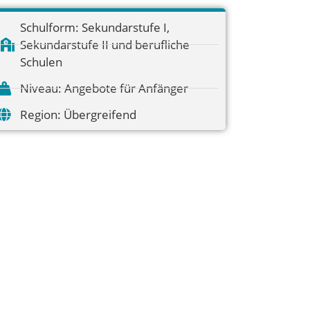
Schulform:
Sekundarstufe I
,
Sekundarstufe II und berufliche
Schulen
Niveau:
Angebote für Anfänger
Region:
Übergreifend