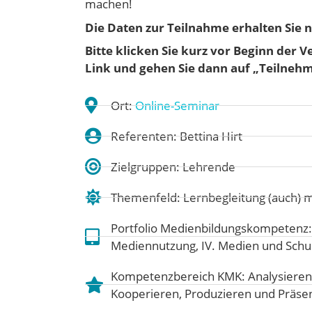
machen!
Die Daten zur Teilnahme erhalten Sie n
Bitte klicken Sie kurz vor Beginn der 
Link und gehen
Sie dann auf „Teilneh
Ort:
Online-Seminar
Referenten: Bettina Hirt
Zielgruppen: Lehrende
Themenfeld:
Lernbegleitung (auch) 
Portfolio Medienbildungskompetenz
Mediennutzung
,
IV. Medien und Schu
Kompetenzbereich KMK:
Analysieren
Kooperieren
,
Produzieren und Präse