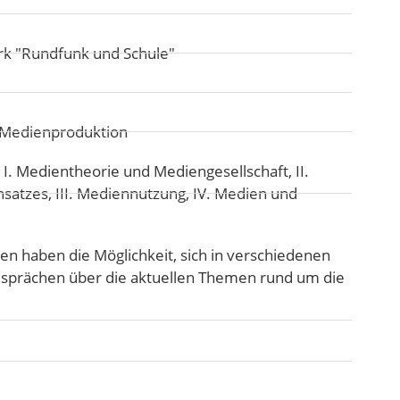
rk "Rundfunk und Schule"
d Medienproduktion
:
I. Medientheorie und Mediengesellschaft
,
II.
nsatzes
,
III. Mediennutzung
,
IV. Medien und
 haben die Möglichkeit, sich in verschiedenen
sprächen über die aktuellen Themen rund um die