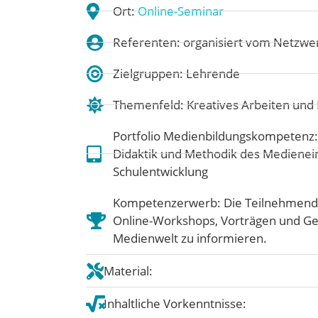
Ort:
Online-Seminar
Referenten: organisiert vom Netzwe
Zielgruppen: Lehrende
Themenfeld:
Kreatives Arbeiten un
Portfolio Medienbildungskompetenz
Didaktik und Methodik des Medienei
Schulentwicklung
Kompetenzerwerb: Die Teilnehmenden
Online-Workshops, Vorträgen und Ge
Medienwelt zu informieren.
Material:
Inhaltliche Vorkenntnisse: