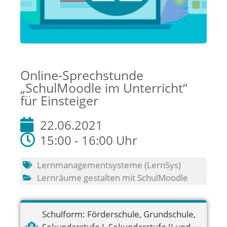
Online-Sprechstunde
„SchulMoodle im Unterricht“
für Einsteiger
22.06.2021
15:00 - 16:00 Uhr
Lernmanagementsysteme (LernSys)
Lernräume gestalten mit SchulMoodle
Schulform:
Förderschule
,
Grundschule
,
Sekundarstufe I
,
Sekundarstufe II und