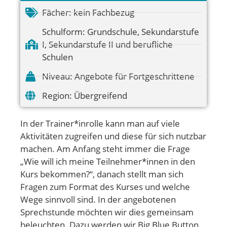
Fächer:
kein Fachbezug
Schulform:
Grundschule
,
Sekundarstufe
I
,
Sekundarstufe II und berufliche
Schulen
Niveau:
Angebote für Fortgeschrittene
Region:
Übergreifend
In der Trainer*inrolle kann man auf viele
Aktivitäten zugreifen und diese für sich nutzbar
machen. Am Anfang steht immer die Frage
„Wie will ich meine Teilnehmer*innen in den
Kurs bekommen?“, danach stellt man sich
Fragen zum Format des Kurses und welche
Wege sinnvoll sind. In der angebotenen
Sprechstunde möchten wir dies gemeinsam
beleuchten. Dazu werden wir Big Blue Button