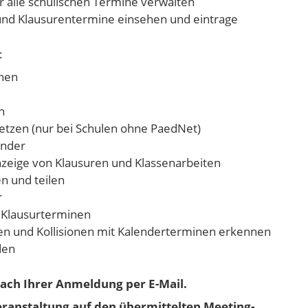
 alle schulischen Termine verwalten
 und Klausurentermine einsehen und eintrage
:
nnen
n
etzen (nur bei Schulen ohne PaedNet)
ender
zeige von Klausuren und Klassenarbeiten
n und teilen
r
d Klausurterminen
en und Kollisionen mit Kalenderterminen erkennen
den
nach Ihrer Anmeldung per E-Mail.
Veranstaltung auf den übermittelten Meeting-