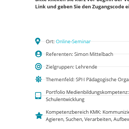
Link und geben Sie den Zugangscode e
Ort:
Online-Seminar
Referenten: Simon Mittelbach
Zielgruppen: Lehrende
Themenfeld:
SPH Pädagogische Organ
Portfolio Medienbildungskompetenz
Schulentwicklung
Kompetenzbereich KMK:
Kommunizie
Agieren
,
Suchen, Verarbeiten, Aufb