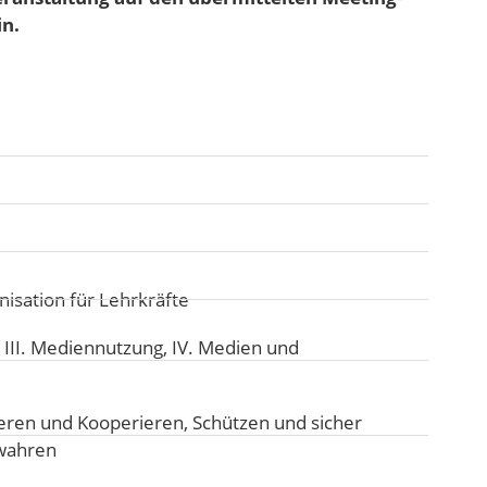
in.
isation für Lehrkräfte
:
III. Mediennutzung
,
IV. Medien und
ren und Kooperieren
,
Schützen und sicher
ewahren