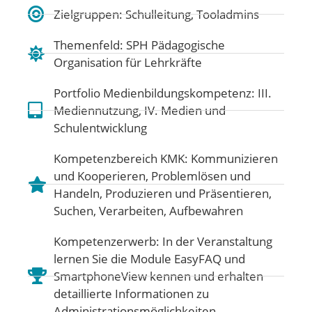
Zielgruppen: Schulleitung, Tooladmins
Themenfeld:
SPH Pädagogische
Organisation für Lehrkräfte
Portfolio Medienbildungskompetenz:
III.
Mediennutzung
,
IV. Medien und
Schulentwicklung
Kompetenzbereich KMK:
Kommunizieren
und Kooperieren
,
Problemlösen und
Handeln
,
Produzieren und Präsentieren
,
Suchen, Verarbeiten, Aufbewahren
Kompetenzerwerb: In der Veranstaltung
lernen Sie die Module EasyFAQ und
SmartphoneView kennen und erhalten
detaillierte Informationen zu
Administrationsmöglichkeiten.