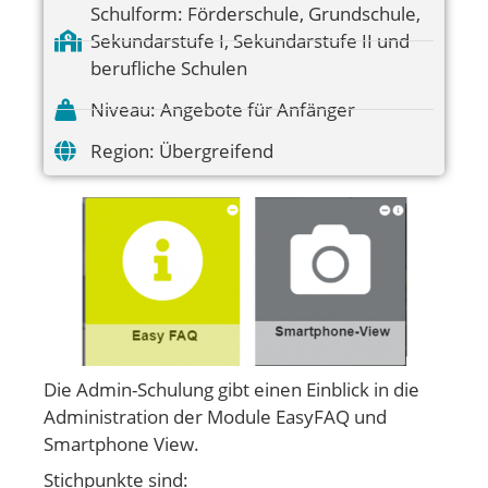
Schulform:
Förderschule
,
Grundschule
,
Sekundarstufe I
,
Sekundarstufe II und
berufliche Schulen
Niveau:
Angebote für Anfänger
Region:
Übergreifend
Die Admin-Schulung gibt einen Einblick in die
Administration der Module EasyFAQ und
Smartphone View.
Stichpunkte sind: