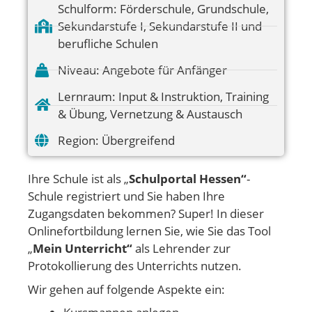
Schulform:
Förderschule
,
Grundschule
,
Sekundarstufe I
,
Sekundarstufe II und
berufliche Schulen
Niveau:
Angebote für Anfänger
Lernraum:
Input & Instruktion
,
Training
& Übung
,
Vernetzung & Austausch
Region:
Übergreifend
Ihre Schule ist als „
Schulportal Hessen“
-
Schule registriert und Sie haben Ihre
Zugangsdaten bekommen? Super! In dieser
Onlinefortbildung lernen Sie, wie Sie das Tool
„
Mein Unterricht“
als Lehrender zur
Protokollierung des Unterrichts nutzen.
Wir gehen auf folgende Aspekte ein: