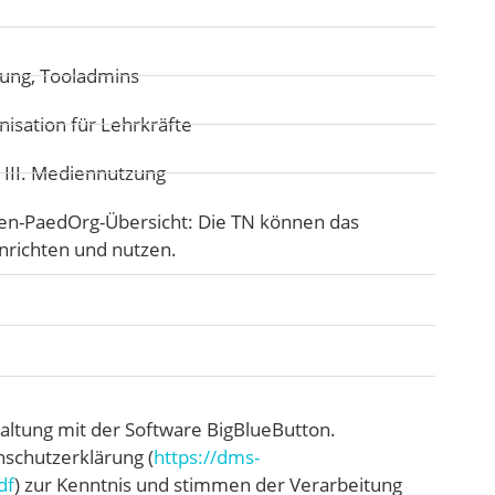
itung, Tooladmins
isation für Lehrkräfte
:
III. Mediennutzung
en-PaedOrg-Übersicht: Die TN können das
nrichten und nutzen.
taltung mit der Software BigBlueButton.
nschutzerklärung (
https://dms-
df
) zur Kenntnis und stimmen der Verarbeitung