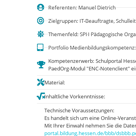
Referenten: Manuel Dietrich
Zielgruppen: IT-Beauftragte, Schulle
Themenfeld:
SPH Pädagogische Organ
Portfolio Medienbildungskompetenz
Kompetenzerwerb: Schulportal Hess
PaedOrg-Modul "ENC-Notenclient" ei
Material:
Inhaltliche Vorkenntnisse:
Technische Voraussetzungen:
Es handelt sich um eine Online-Verans
Mit Ihrer Einwahl nehmen Sie die Date
portal.bildung.hessen.de/bbb/dsbbb.p