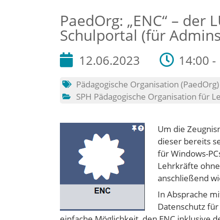
PaedOrg: „ENC“ – der 
Schulportal (für Admins
12.06.2023
14:00 -
Pädagogische Organisation (PaedOrg)
SPH Pädagogische Organisation für L
Um die Zeugnisn
dieser bereits s
für Windows-PCs)
Lehrkräfte ohne
anschließend wie
In Absprache mi
Datenschutz für 
einfache Möglichkeit, den ENC inklusive