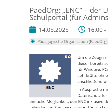
PaedOrg: „ENC“ – der 
Schulportal (für Admins
14.05.2025
16:00 -
Pädagogische Organisation (PaedOrg)
Um die Zeugnisn
dieser bereits s
für Windows-PCs)
Lehrkräfte ohne
anschließend wie
In Absprache mi
Datenschutz für 
einfache Möglichkeit, den ENC inklusive
individuellen Zugangspasswort für alle L