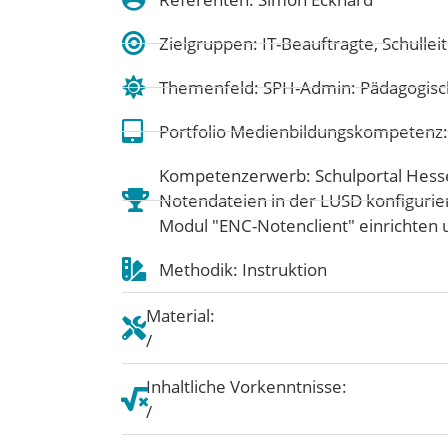
Zielgruppen: IT-Beauftragte, Schulle
Themenfeld:
SPH-Admin: Pädagogisc
Portfolio Medienbildungskompetenz
Kompetenzerwerb: Schulportal Hesse
Notendateien in der LUSD konfiguri
Modul "ENC-Notenclient" einrichten 
Methodik: Instruktion
Material:
/
Inhaltliche Vorkenntnisse:
/