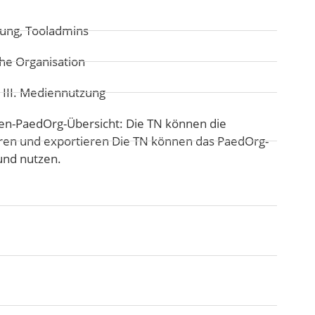
itung, Tooladmins
he Organisation
:
III. Mediennutzung
n-PaedOrg-Übersicht: Die TN können die
eren und exportieren Die TN können das PaedOrg-
und nutzen.