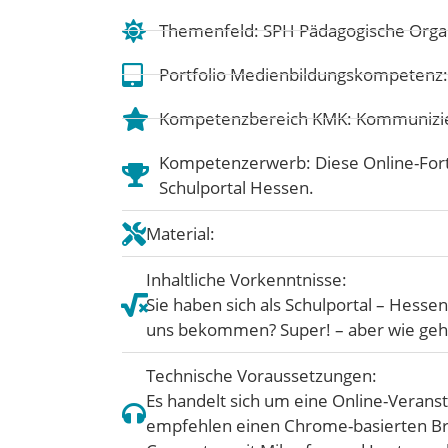
Themenfeld:
SPH Pädagogische Organ
Portfolio Medienbildungskompetenz
Kompetenzbereich KMK:
Kommunizie
Kompetenzerwerb: Diese Online-Fortbi
Schulportal Hessen.
Material:
Inhaltliche Vorkenntnisse:
Sie haben sich als Schulportal – Hesse
uns bekommen? Super! – aber wie geht 
Technische Voraussetzungen:
Es handelt sich um eine Online-Veranst
empfehlen einen Chrome-basierten Bro