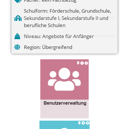
Schulform:
Förderschule
,
Grundschule
,
Sekundarstufe I
,
Sekundarstufe II und
berufliche Schulen
Niveau:
Angebote für Anfänger
Region:
Übergreifend