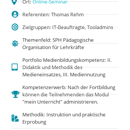
Ort:
Online-Seminar
Referenten: Thomas Rehm
Zielgruppen: IT-Beauftragte, Tooladmins
Themenfeld:
SPH Pädagogische
Organisation für Lehrkräfte
Portfolio Medienbildungskompetenz:
II.
Didaktik und Methodik des
Medieneinsatzes
,
III. Mediennutzung
Kompetenzerwerb: Nach der Fortbildung
können die Teilnehmenden das Modul
"mein Unterricht" administrieren.
Methodik: Instruktion und praktische
Erprobung