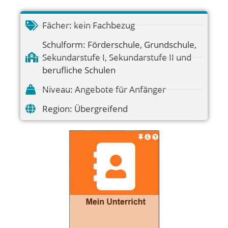
Fächer:
kein Fachbezug
Schulform:
Förderschule
,
Grundschule
,
Sekundarstufe I
,
Sekundarstufe II und
berufliche Schulen
Niveau:
Angebote für Anfänger
Region:
Übergreifend