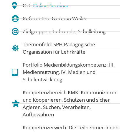
Ort:
Online-Seminar
Referenten: Norman Weiler
Zielgruppen: Lehrende, Schulleitung
Themenfeld:
SPH Pädagogische
Organisation für Lehrkräfte
Portfolio Medienbildungskompetenz:
III.
Mediennutzung
,
IV. Medien und
Schulentwicklung
Kompetenzbereich KMK:
Kommunizieren
und Kooperieren
,
Schützen und sicher
Agieren
,
Suchen, Verarbeiten,
Aufbewahren
Kompetenzerwerb: Die Teilnehmer:innen