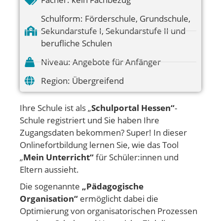
Schulform:
Förderschule
,
Grundschule
,
Sekundarstufe I
,
Sekundarstufe II und
berufliche Schulen
Niveau:
Angebote für Anfänger
Region:
Übergreifend
Ihre Schule ist als „
Schulportal Hessen“
-
Schule registriert und Sie haben Ihre
Zugangsdaten bekommen? Super! In dieser
Onlinefortbildung lernen Sie, wie das Tool
„
Mein Unterricht“
für Schüler:innen und
Eltern aussieht.
Die sogenannte
„Pädagogische
Organisation“
ermöglicht dabei die
Optimierung von organisatorischen Prozessen