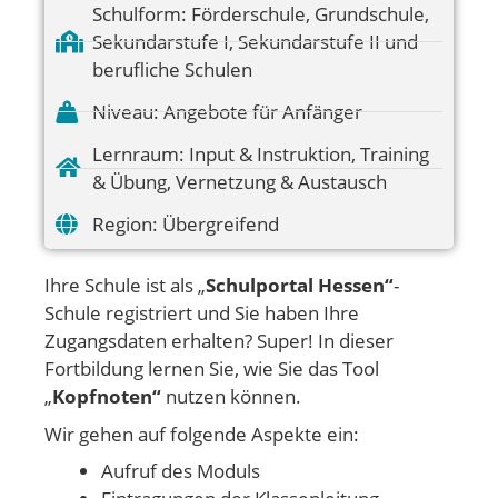
Schulform:
Förderschule
,
Grundschule
,
Sekundarstufe I
,
Sekundarstufe II und
berufliche Schulen
Niveau:
Angebote für Anfänger
Lernraum:
Input & Instruktion
,
Training
& Übung
,
Vernetzung & Austausch
Region:
Übergreifend
Ihre Schule ist als „
Schulportal Hessen“
-
Schule registriert und Sie haben Ihre
Zugangsdaten erhalten? Super! In dieser
Fortbildung lernen Sie, wie Sie das Tool
„
Kopfnoten“
nutzen können.
Wir gehen auf folgende Aspekte ein:
Aufruf des Moduls