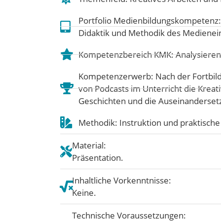
Portfolio Medienbildungskompetenz
Didaktik und Methodik des Medienei
Kompetenzbereich KMK:
Analysieren
Kompetenzerwerb: Nach der Fortbild
von Podcasts im Unterricht die Kreat
Geschichten und die Auseinandersetz
Methodik: Instruktion und praktisc
Material:
Präsentation.
Inhaltliche Vorkenntnisse:
Keine.
Technische Voraussetzungen: