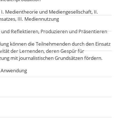
:
I. Medientheorie und Mediengesellschaft
,
II.
nsatzes
,
III. Mediennutzung
 und Reflektieren
,
Produzieren und Präsentieren
ung können die Teilnehmenden durch den Einsatz
ivität der Lernenden, deren Gespür für
ung mit journalistischen Grundsätzen fördern.
he Anwendung