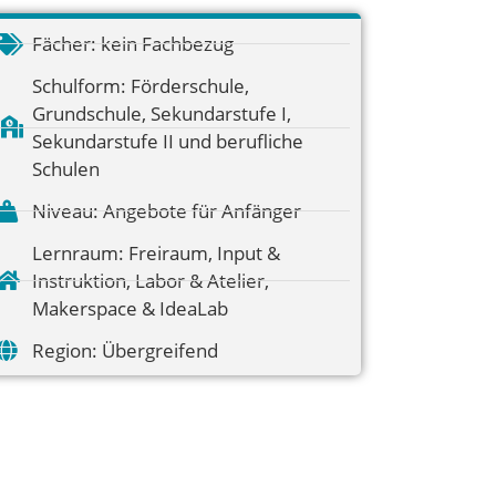
Fächer:
kein Fachbezug
Schulform:
Förderschule
,
Grundschule
,
Sekundarstufe I
,
Sekundarstufe II und berufliche
Schulen
Niveau:
Angebote für Anfänger
Lernraum:
Freiraum
,
Input &
Instruktion
,
Labor & Atelier
,
Makerspace & IdeaLab
Region:
Übergreifend