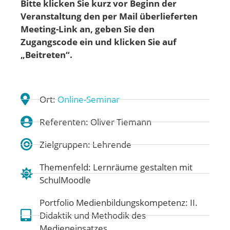
Bitte klicken Sie kurz vor Beginn der
Veranstaltung den per Mail überlieferten
Meeting-Link an, geben Sie den
Zugangscode ein und klicken Sie auf
„Beitreten“.
Ort:
Online-Seminar
Referenten: Oliver Tiemann
Zielgruppen: Lehrende
Themenfeld:
Lernräume gestalten mit
SchulMoodle
Portfolio Medienbildungskompetenz:
II.
Didaktik und Methodik des
Medieneinsatzes