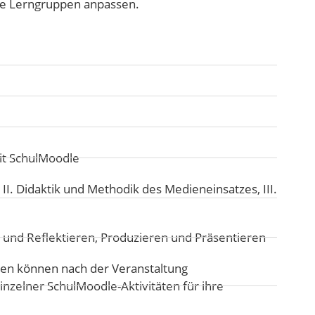
ue Lerngruppen anpassen.
it SchulMoodle
:
II. Didaktik und Methodik des Medieneinsatzes
,
III.
 und Reflektieren
,
Produzieren und Präsentieren
n können nach der Veranstaltung
inzelner SchulMoodle-Aktivitäten für ihre