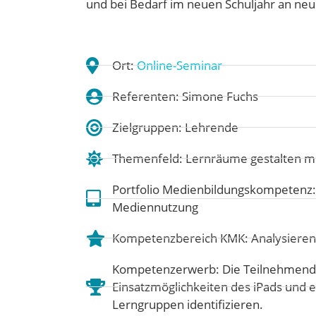
und bei Bedarf im neuen Schuljahr an ne
Ort:
Online-Seminar
Referenten: Simone Fuchs
Zielgruppen: Lehrende
Themenfeld:
Lernräume gestalten m
Portfolio Medienbildungskompetenz
Mediennutzung
Kompetenzbereich KMK:
Analysieren
Kompetenzerwerb: Die Teilnehmende
Einsatzmöglichkeiten des iPads und e
Lerngruppen identifizieren.