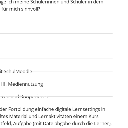
ge ich meine Schülerinnen und Schüler in dem
für mich sinnvoll?
it SchulMoodle
:
III. Mediennutzung
ren und Kooperieren
 Fortbildung einfache digitale Lernsettings in
tes Material und Lernaktivitäten einem Kurs
tfeld, Aufgabe (mit Dateiabgabe durch die Lerner),