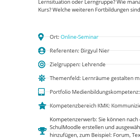
Lernsituation oder Lerngruppe? Wie mana
Kurs? Welche weiteren Fortbildungen sind 
Ort:
Online-Seminar
Referenten: Birgyul Nier
Zielgruppen: Lehrende
Themenfeld:
Lernräume gestalten m
Portfolio Medienbildungskompetenz
Kompetenzbereich KMK:
Kommunizie
Kompetenzerwerb: Sie können nach der
SchulMoodle erstellen und ausgewähl
hinzufügen, zum Beispiel: Forum, Tex