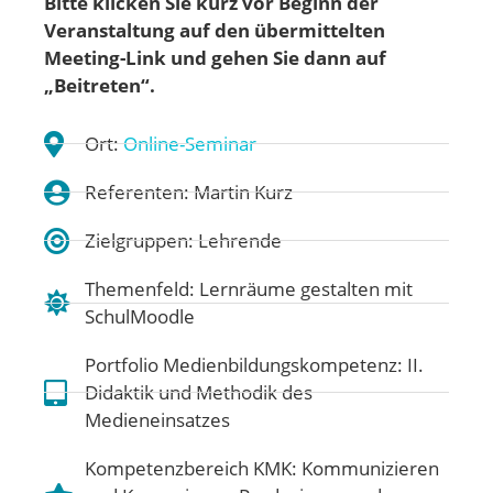
Bitte klicken Sie kurz vor Beginn der
Veranstaltung auf den übermittelten
Meeting-Link und gehen Sie dann auf
„Beitreten“.
Ort:
Online-Seminar
Referenten: Martin Kurz
Zielgruppen: Lehrende
Themenfeld:
Lernräume gestalten mit
SchulMoodle
Portfolio Medienbildungskompetenz:
II.
Didaktik und Methodik des
Medieneinsatzes
Kompetenzbereich KMK:
Kommunizieren