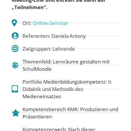
„Teilnehmen“.
Ort:
Online-Seminar
Referenten: Daniela Antony
Zielgruppen: Lehrende
Themenfeld:
Lernräume gestalten mit
SchulMoodle
Portfolio Medienbildungskompetenz:
II.
Didaktik und Methodik des
Medieneinsatzes
Kompetenzbereich KMK:
Produzieren und
Präsentieren
Kompetenzerwerb: Nach dieser