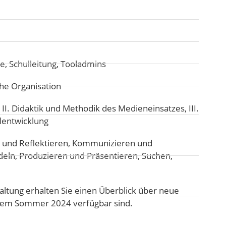
e, Schulleitung, Tooladmins
he Organisation
:
II. Didaktik und Methodik des Medieneinsatzes
,
III.
lentwicklung
 und Reflektieren
,
Kommunizieren und
deln
,
Produzieren und Präsentieren
,
Suchen,
ltung erhalten Sie einen Überblick über neue
dem Sommer 2024 verfügbar sind.