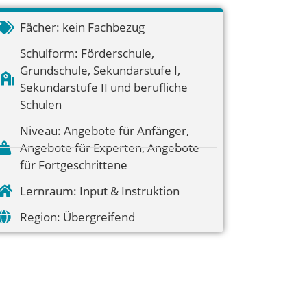
Fächer:
kein Fachbezug
Schulform:
Förderschule
,
Grundschule
,
Sekundarstufe I
,
Sekundarstufe II und berufliche
Schulen
Niveau:
Angebote für Anfänger
,
Angebote für Experten
,
Angebote
für Fortgeschrittene
Lernraum:
Input & Instruktion
Region:
Übergreifend