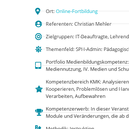
Ort:
Online-Fortbildung
Referenten: Christian Mehler
Zielgruppen: IT-Beauftragte, Lehrend
Themenfeld:
SPH-Admin: Pädagogisc
Portfolio Medienbildungskompetenz
Mediennutzung
,
IV. Medien und Schu
Kompetenzbereich KMK:
Analysieren
Kooperieren
,
Problemlösen und Han
Verarbeiten, Aufbewahren
Kompetenzerwerb: In dieser Veransta
Module und Veränderungen, die ab 
Methodik: Instruktion