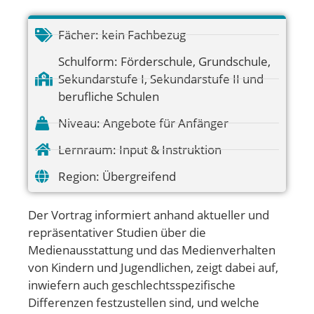
Fächer:
kein Fachbezug
Schulform:
Förderschule
,
Grundschule
,
Sekundarstufe I
,
Sekundarstufe II und
berufliche Schulen
Niveau:
Angebote für Anfänger
Lernraum:
Input & Instruktion
Region:
Übergreifend
Der Vortrag informiert anhand aktueller und
repräsentativer Studien über die
Medienausstattung und das Medienverhalten
von Kindern und Jugendlichen, zeigt dabei auf,
inwiefern auch geschlechtsspezifische
Differenzen festzustellen sind, und welche