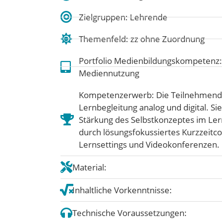
Zielgruppen: Lehrende
Themenfeld:
zz ohne Zuordnung
Portfolio Medienbildungskompetenz
Mediennutzung
Kompetenzerwerb: Die Teilnehmende
Lernbegleitung analog und digital. S
Stärkung des Selbstkonzeptes im Lern
durch lösungsfokussiertes Kurzzeitc
Lernsettings und Videokonferenzen.
Material:
Inhaltliche Vorkenntnisse:
Technische Voraussetzungen: