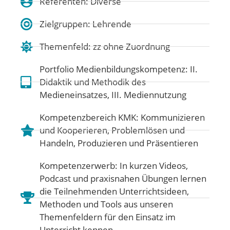
Referenten: Diverse
Zielgruppen: Lehrende
Themenfeld:
zz ohne Zuordnung
Portfolio Medienbildungskompetenz:
II.
Didaktik und Methodik des
Medieneinsatzes
,
III. Mediennutzung
Kompetenzbereich KMK:
Kommunizieren
und Kooperieren
,
Problemlösen und
Handeln
,
Produzieren und Präsentieren
Kompetenzerwerb: In kurzen Videos,
Podcast und praxisnahen Übungen lernen
die Teilnehmenden Unterrichtsideen,
Methoden und Tools aus unseren
Themenfeldern für den Einsatz im
Unterricht kennen.