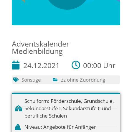
Adventskalender
Medienbildung
24.12.2021
00:00 Uhr
Sonstige
zz ohne Zuordnung
Schulform:
Förderschule
,
Grundschule
,
Sekundarstufe I
,
Sekundarstufe II und
berufliche Schulen
Niveau:
Angebote für Anfänger